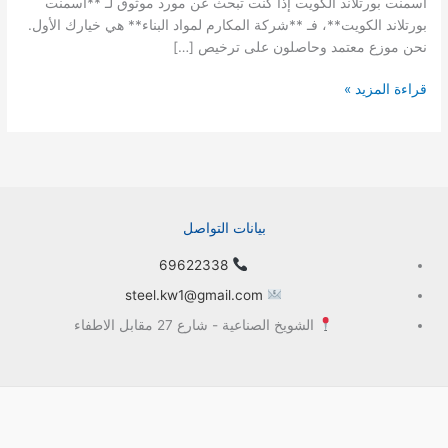
أسمنت بورتلاند الكويت إذا كنت تبحث عن مورد موثوق لـ **أسمنت
بورتلاند الكويت**، فـ **شركة المكارم لمواد البناء** هي خيارك الأول.
نحن موزع معتمد وحاصلون على ترخيص […]
قراءة المزيد »
بيانات التواصل
69622338
steel.kw1@gmail.com
الشويخ الصناعية - شارع 27 مقابل الاطفاء