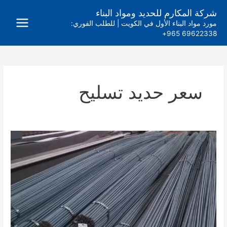
خطي
شركة المكارم للحديد ومواد البناء
لى
مورد مواد البناء الأول في الكويت | للطلب الفوري:
لمحتوى
69622338 965+
سعر حديد تسليح
سعر
الحديد
في
الكويت
اليوم