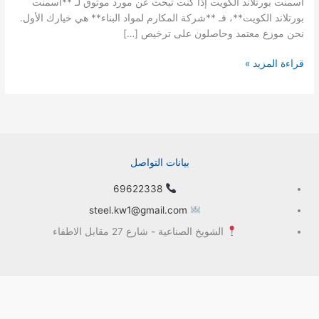
أسمنت بورتلاند الكويت إذا كنت تبحث عن مورد موثوق لـ **أسمنت
بورتلاند الكويت**، فـ **شركة المكارم لمواد البناء** هي خيارك الأول.
نحن موزع معتمد وحاصلون على ترخيص […]
قراءة المزيد »
بيانات التواصل
69622338
steel.kw1@gmail.com
الشويخ الصناعية - شارع 27 مقابل الاطفاء