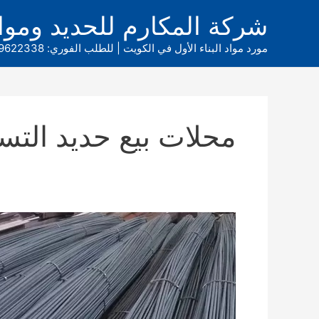
خطي
شركة المكارم للحديد ومواد 
لى
لمحتوى
مورد مواد البناء الأول في الكويت | للطلب الفوري: 69622338 965+
محلات بيع حديد التس
سعر
الحديد
في
الكويت
اليوم