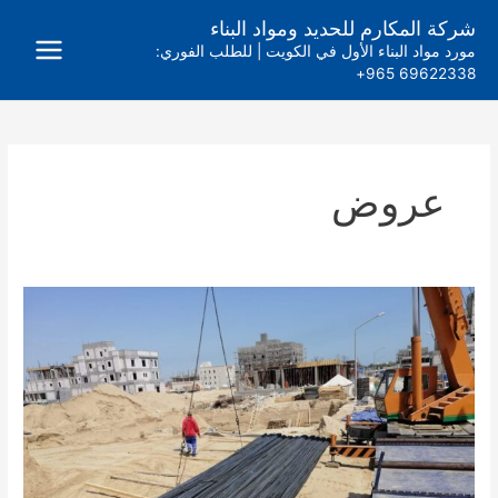
خطي
شركة المكارم للحديد ومواد البناء
لى
مورد مواد البناء الأول في الكويت | للطلب الفوري:
لمحتوى
69622338 965+
عروض
خدمة
البيع
اون
لاين
–
اثناء
عطلة
كورونا