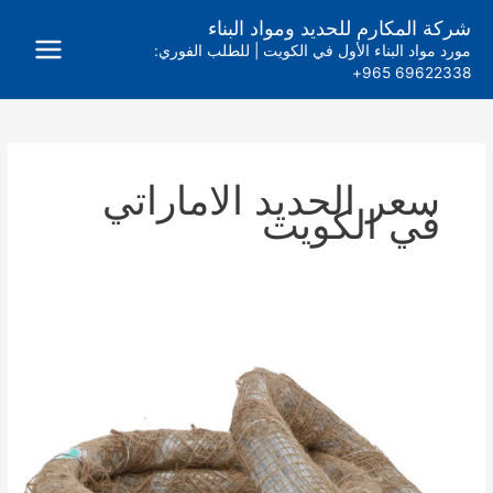
خطي
شركة المكارم للحديد ومواد البناء
لى
مورد مواد البناء الأول في الكويت | للطلب الفوري:
لمحتوى
69622338 965+
سعر الحديد الاماراتي
في الكويت
سيم
تربيط
4
كيلو