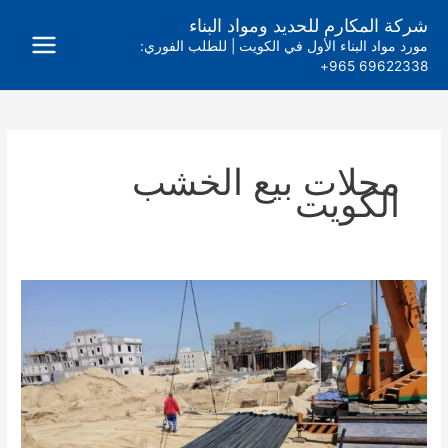
خطي
شركة المكارم للحديد ومواد البناء
لى
مورد مواد البناء الأول في الكويت | للطلب الفوري:
لمحتوى
69622338 965+
محلات بيع الخشب
الكويت
خدمة
البيع
اون
لاين
–
اثناء
عطلة
كورونا